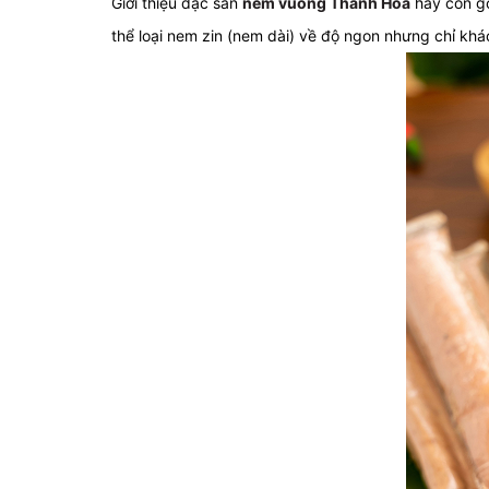
Giới thiệu đặc sản
nem vuông Thanh Hóa
hay còn gọ
thể loại nem zin (nem dài) về độ ngon nhưng chỉ khá