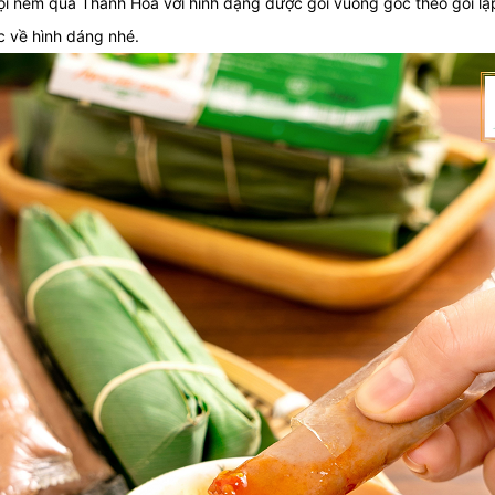
i nem quả Thanh Hóa với hình dạng được gói vuông góc theo gói lậ
c về hình dáng nhé.