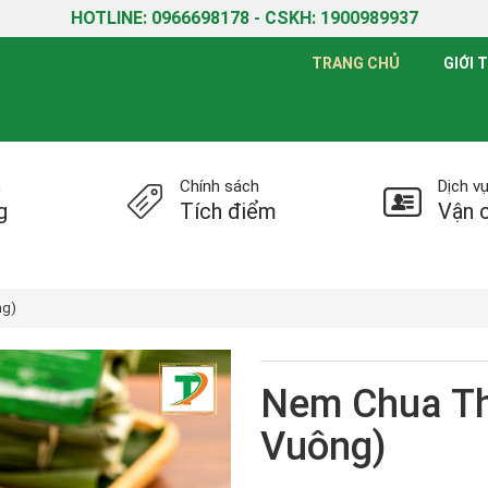
HOTLINE: 0966698178 - CSKH: 1900989937
TRANG CHỦ
GIỚI 
n
Chính sách
Dịch v
g
Tích điểm
Vận 
ng)
Nem Chua T
Vuông)