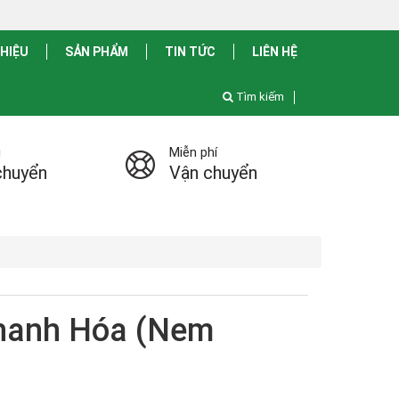
THIỆU
SẢN PHẨM
TIN TỨC
LIÊN HỆ
Tìm kiếm
ụ
Miễn phí
chuyển
Vận chuyển
hanh Hóa (Nem