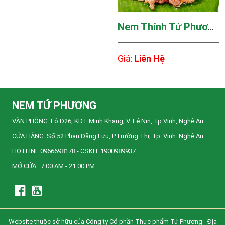
Nem Thính Tứ Phương
Giá:
Liên Hệ
NEM TỨ PHƯƠNG
VĂN PHÒNG: Lô D26, KDT Minh Khang, V. Lê Nin, Tp Vinh, Nghệ An
CỬA HÀNG: Số 52 Phan Đăng Lưu, P.Trường Thi, Tp. Vinh. Nghệ An
HOTLINE:0966698178 - CSKH: 1900989937
MỞ CỬA : 7:00 AM - 21.00 PM
Website thuộc sở hữu của Công ty Cổ phần Thực phẩm Tứ Phương - Địa