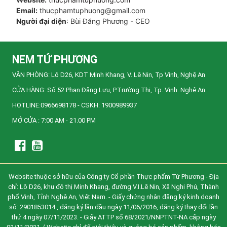
Email:
thucphamtuphuong@gmail.com
Người đại diện
: Bùi Đăng Phương - CEO
NEM TỨ PHƯƠNG
VĂN PHÒNG: Lô D26, KDT Minh Khang, V. Lê Nin, Tp Vinh, Nghệ An
CỬA HÀNG: Số 52 Phan Đăng Lưu, P.Trường Thi, Tp. Vinh. Nghệ An
HOTLINE:0966698178 - CSKH: 1900989937
MỞ CỬA : 7:00 AM - 21.00 PM
Website thuộc sở hữu của Công ty Cổ phần Thực phẩm Tứ Phương - Địa
chỉ: Lô D26, khu đô thị Minh Khang, đường V.I.Lê Nin, Xã Nghi Phú, Thành
phố Vinh, Tỉnh Nghệ An, Việt Nam. - Giấy chứng nhận đăng ký kinh doanh
số: 2901853014 , đăng ký lần đầu ngày 11/06/2016, đăng ký thay đổi lần
thứ 4 ngày 07/11/2023. - Giấy ATTP số 68/2021/NNPTNT-NA cấp ngày